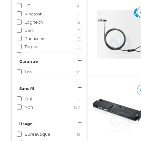
HP
[6]
Kingston
[1]
Logitech
[2]
oem
[1]
Panasonic
[1]
Targus
[1]
Tenda
[1]
Garantie
Ugreen
[3]
Fujitsu
[1]
1 an
[17]
Sans fil
Oui
[1]
Non
[20]
Usage
Bureautique
[13]