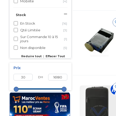
Mobilite
[4]
Stock
En Stock
[16]
Qté Limitée
[3]
Sur Commande 10 à 15
[1]
jours
Non disponible
[5]
Reduire tout
|
Effacer Tout
Prix
DH
Maroc FiFa 2026
Les prix ouf sur