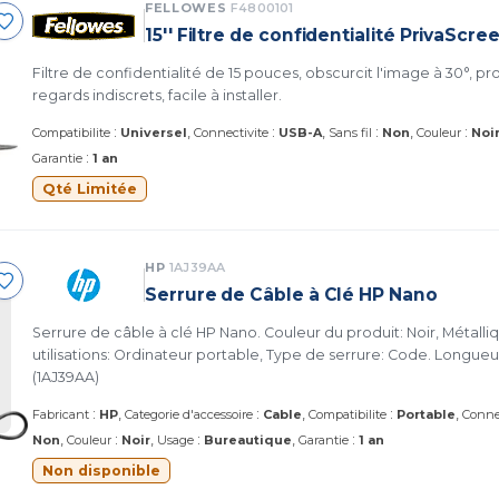
FELLOWES
F4800101
15'' Filtre de confidentialité PrivaScr
Filtre de confidentialité de 15 pouces, obscurcit l'image à 30°, p
regards indiscrets, facile à installer.
:
:
:
:
Compatibilite
Universel
Connectivite
USB-A
Sans fil
Non
Couleur
Noi
:
Garantie
1 an
Qté Limitée
HP
1AJ39AA
Serrure de Câble à Clé HP Nano
Serrure de câble à clé HP Nano. Couleur du produit: Noir, Métalli
utilisations: Ordinateur portable, Type de serrure: Code. Longueur
(1AJ39AA)
:
:
:
Fabricant
HP
Categorie d'accessoire
Cable
Compatibilite
Portable
Conne
:
:
:
Non
Couleur
Noir
Usage
Bureautique
Garantie
1 an
Non disponible