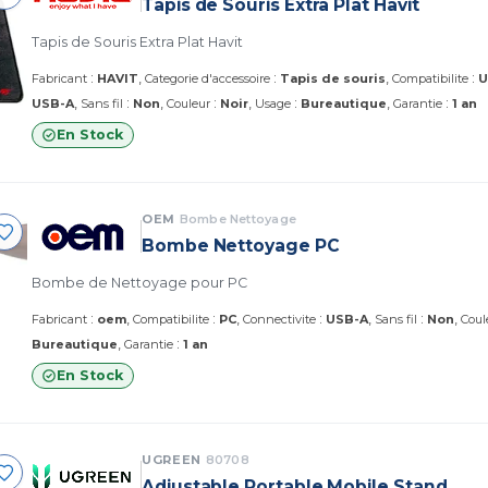
Tapis de Souris Extra Plat Havit
Tapis de Souris Extra Plat Havit
:
:
:
Fabricant
HAVIT
Categorie d'accessoire
Tapis de souris
Compatibilite
U
:
:
:
:
USB-A
Sans fil
Non
Couleur
Noir
Usage
Bureautique
Garantie
1 an
En Stock
OEM
Bombe Nettoyage
Bombe Nettoyage PC
Bombe de Nettoyage pour PC
:
:
:
:
Fabricant
oem
Compatibilite
PC
Connectivite
USB-A
Sans fil
Non
Coul
:
Bureautique
Garantie
1 an
En Stock
UGREEN
80708
Adjustable Portable Mobile Stand