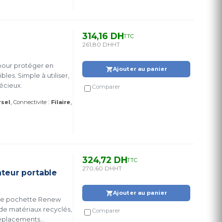
314,16 DH
TTC
261,80 DH
HT
 pour protéger en
Ajouter au panier
es. Simple à utiliser,
récieux.
Comparer
:
rsel
Connectivite
Filaire
324,72 DH
TTC
270,60 DH
HT
teur portable
Ajouter au panier
ette pochette Renew
r de matériaux recyclés,
Comparer
 déplacements