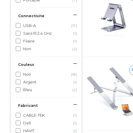
Portable
[7]
Connectivite
USB-A
[17]
Sans fil 2.4 GHz
[1]
Filaire
[1]
Non
[2]
Couleur
Noir
[18]
Argent
[1]
Bleu
[2]
Fabricant
CABLE-TEK
[1]
Dell
[1]
HAVIT
[1]