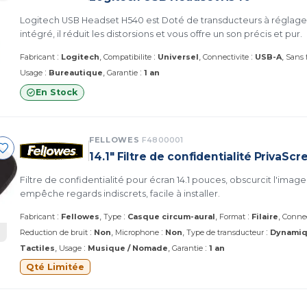
Logitech USB Headset H540 est Doté de transducteurs à réglage l
intégré, il réduit les distorsions et vous offre un son précis et pur.
:
:
:
Fabricant
Logitech
Compatibilite
Universel
Connectivite
USB-A
Sans f
:
:
Usage
Bureautique
Garantie
1 an
En Stock
FELLOWES
F4800001
14.1" Filtre de confidentialité PrivaS
Filtre de confidentialité pour écran 14.1 pouces, obscurcit l'image 
empêche regards indiscrets, facile à installer.
:
:
:
Fabricant
Fellowes
Type
Casque circum-aural
Format
Filaire
Connec
:
:
:
Reduction de bruit
Non
Microphone
Non
Type de transducteur
Dynami
:
:
Tactiles
Usage
Musique / Nomade
Garantie
1 an
Qté Limitée