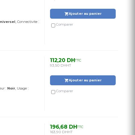
Ajouter au panier
:
niversel
Connectivite
Comparer
112,20 DH
TTC
93,50 DH
HT
Ajouter au panier
:
:
eur
Noir
Usage
Comparer
196,68 DH
TTC
163,90 DH
HT