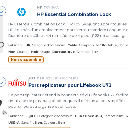
HP
T0Y16AA
HP Essential Combination Lock
HP Essential Combination Lock. (HP T0Y16AA)Conçu pour tous les 
HP équipés d’un emplacement pour verrou standard.Longueur du
Diamètre du câble : 4,4 mm.câble de 4 pieds (1,22 m) en acier ga
:
:
:
Fabricant
HP
Categorie d'accessoire
Cable
Compatibilite
Portable
Conne
:
:
:
Non
Couleur
Noir
Usage
Bureautique
Garantie
1 an
Non disponible
FUJITSU
S26391-F1607-L109
Port replicateur pour Lifebook U72
Ce port replicateur étend la connectivité du Lifebook U72, facili
simultané de plusieurs périphériques. Il offre un accès simplifié a
pour un bureau organisé et efficace.
:
:
:
Fabricant
Fujitsu
Categorie d'accessoire
Hub / Dock USB
Compatibilite
:
:
USB-A
Sans fil
Non
Couleur
Noir