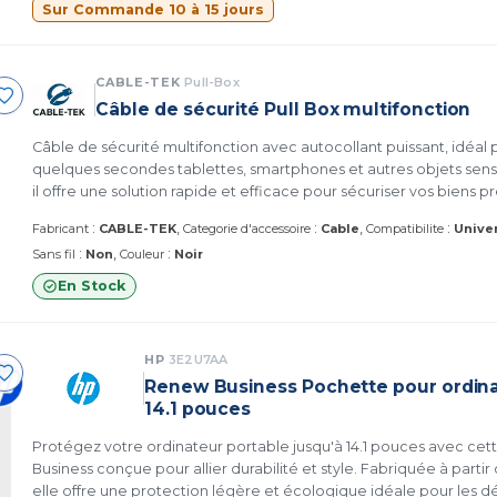
Sur Commande 10 à 15 jours
CABLE-TEK
Pull-Box
Câble de sécurité Pull Box multifonction
Câble de sécurité multifonction avec autocollant puissant, idéal
quelques secondes tablettes, smartphones et autres objets sensibl
il offre une solution rapide et efficace pour sécuriser vos biens p
:
:
:
Fabricant
CABLE-TEK
Categorie d'accessoire
Cable
Compatibilite
Unive
:
:
Sans fil
Non
Couleur
Noir
En Stock
HP
3E2U7AA
Renew Business Pochette pour ordina
14.1 pouces
Protégez votre ordinateur portable jusqu'à 14.1 pouces avec c
Business conçue pour allier durabilité et style. Fabriquée à parti
elle offre une protection légère et écologique idéale pour les