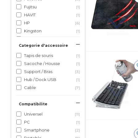
Fujitsu
[1]
HAVIT
[1]
HP
[6]
Kingston
[1]
Logitech
[2]
Categorie d'accessoire
oem
[1]
Panasonic
[1]
Tapis de souris
[1]
Targus
[1]
Sacoche / Housse
[1]
Tenda
[1]
Support / Bras
[3]
Ugreen
[3]
Hub / Dock USB
[1]
Cable
[7]
Compatibilite
Universel
[11]
PC
[1]
Smartphone
[2]