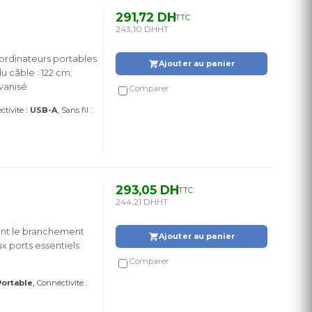
291,72 DH
TTC
243,10 DH
HT
ordinateurs portables
Ajouter au panier
 câble : 122 cm;
lvanisé
Comparer
:
:
ctivite
USB-A
Sans fil
293,05 DH
TTC
244,21 DH
HT
tant le branchement
Ajouter au panier
ux ports essentiels
Comparer
:
Portable
Connectivite