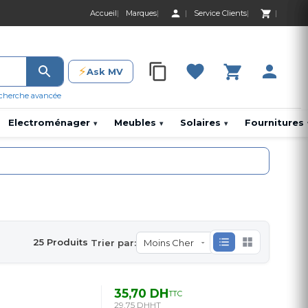
Accueil
Marques
Service Clients
0 Produit 0,00 D
⚡
Ask MV
0 Produit 0,00 DH
cherche avancée
Electroménager
Meubles
Solaires
Fournitures
▾
▾
▾
25 Produits
Trier par:
35,70 DH
TTC
29,75 DH
HT