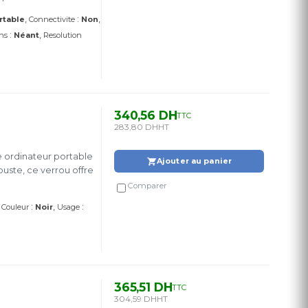
:
rtable
Connectivite
Non
:
ns
Néant
Resolution
340,56 DH
TTC
283,80 DH
HT
 ordinateur portable
Ajouter au panier
uste, ce verrou offre
Comparer
:
:
Couleur
Noir
Usage
365,51 DH
TTC
304,59 DH
HT