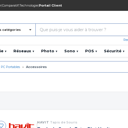
r
|
Comparatif
|
Technologie
|
Portail Client
s catégories
Re
ie
Réseaux
Photo
Sono
POS
Sécurité
▾
▾
▾
▾
▾
▾
PC Portables
»
Accessoires
HAVIT
Tapis de Souris