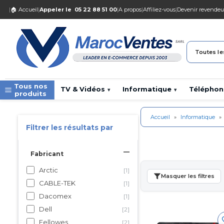
|
🏠 Accueil
|
Appeler le
05 22 88 51 00
|
A propos
|
Affiliez-vous
|
Devenir revendeu
Toutes le
Tous nos
TV & Vidéos
Informatique
Téléphon
▾
▾
produits
Accueil
»
Informatique
»
Filtrer les résultats par
Fabricant
Arctic
[1]
Masquer les filtres
CABLE-TEK
[1]
Dacomex
[1]
Dell
[2]
Fellowes
[2]