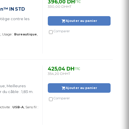
396,00 DH
TTC
330,00 DH
HT
een™ IN STD
rotège contre les
Ajouter au panier
Comparer
:
r
Usage
Bureautique
425,04 DH
TTC
354,20 DH
HT
que, Meilleures
Ajouter au panier
 du câble : 1,83 m.
Comparer
:
:
ctivite
USB-A
Sans fil