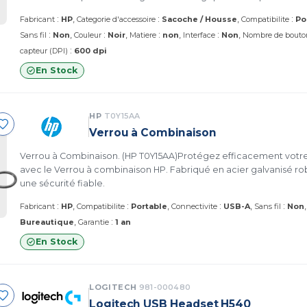
professionnels.
:
:
:
Fabricant
HP
Categorie d'accessoire
Sacoche / Housse
Compatibilite
Po
:
:
:
:
Sans fil
Non
Couleur
Noir
Matiere
non
Interface
Non
Nombre de bouto
:
capteur (DPI)
600 dpi
En Stock
HP
T0Y15AA
Verrou à Combinaison
Verrou à Combinaison. (HP T0Y15AA)Protégez efficacement votre
avec le Verrou à combinaison HP. Fabriqué en acier galvanisé rob
une sécurité fiable.
:
:
:
:
Fabricant
HP
Compatibilite
Portable
Connectivite
USB-A
Sans fil
Non
:
Bureautique
Garantie
1 an
En Stock
LOGITECH
981-000480
Logitech USB Headset H540