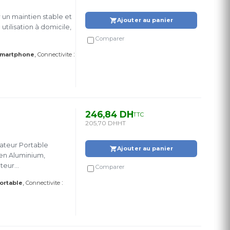
 un maintien stable et
Ajouter au panier
tilisation à domicile,
Comparer
:
martphone
Connectivite
246,84 DH
TTC
205,70 DH
HT
ateur Portable
Ajouter au panier
en Aluminium,
uteur
Comparer
rni, idéal pour une
:
ortable
Connectivite