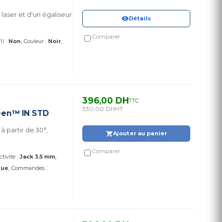
aser et d'un égaliseur
Détails
Comparer
:
:
il
Non
Couleur
Noir
396,00 DH
TTC
330,00 DH
HT
creen™ IN STD
à partir de 30°,
Ajouter au panier
Comparer
:
tivite
Jack 3.5 mm
:
que
Commandes