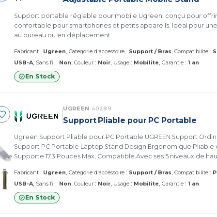
Support portable réglable pour mobile Ugreen, conçu pour offrir
confortable pour smartphones et petits appareils. Idéal pour une u
au bureau ou en déplacement.
:
:
:
Fabricant
Ugreen
Categorie d'accessoire
Support / Bras
Compatibilite
S
:
:
:
:
USB-A
Sans fil
Non
Couleur
Noir
Usage
Mobilite
Garantie
1 an
En Stock
UGREEN
40289
Support Pliable pour PC Portable
Ugreen Support Pliable pour PC Portable.UGREEN Support Ordin
Support PC Portable Laptop Stand Design Ergonomique Pliable 
Supporte 17,3 Pouces Max, Compatible.Avec ses 5 niveaux de ha
réglablesCompact et léger, il se range facilement dans le sac fou
:
:
:
Fabricant
Ugreen
Categorie d'accessoire
Support / Bras
Compatibilite
P
mobilité sans compromis (40289)
:
:
:
:
USB-A
Sans fil
Non
Couleur
Noir
Usage
Mobilite
Garantie
1 an
En Stock