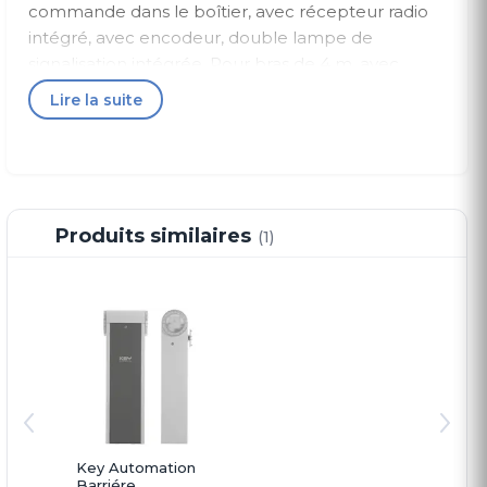
commande dans le boîtier, avec récepteur radio
intégré, avec encodeur, double lampe de
signalisation intégrée. Pour bras de 4 m, avec
attaches clôture.
Lire la suite
L'ALT4K est un système de barrière silencieux de
24 V CC avec commande intégrée et éclairage
LED adapté aux arbres en aluminium jusqu'à 4
000 mm. et peut être utilisé dans un
Produits similaires
(1)
environnement industriel où il est fréquemment
utilisé. L'ALT4K possède un intérieur métallique
robuste, un boîtier en acier avec une finition de
haute qualité, une commande intégrée (type :
CT10324) et un éclairage LED. Attention :
l'automatisme de barrière est fourni sans lisse en
aluminium, la lisse doit être commandée
séparément !
Key Automation
ALT – BARRIÈRES ÉLECTROMÉCANIQUES AVEC
Barriére