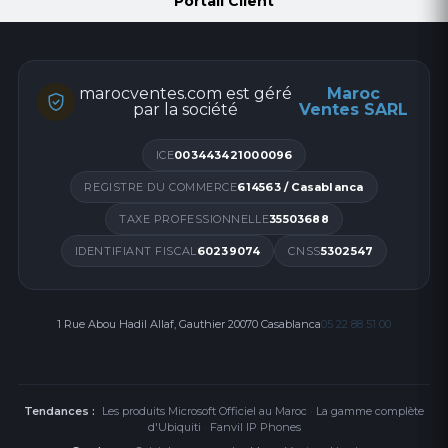
Portail Client
Température de fonctionnement maximale °C
+55
Longueur maximale du vantail kg
4
marocventes.com est géré
Maroc
par la société
Ventes SARL
ICE
003443421000096
REGISTRE DU COMMERCE
614563 / Casablanca
TAXE PROFESSIONNELLE
35503688
IDENTIFIANT FISCAL
60239074
CNSS
5302547
1 Rue Abou Hadil Allaf, Gauthier 20070 Casablanca
05 22 88 51 00
Tendances :
Les produits Microsoft Officiel au Maroc
·
La gamme complète
d'Ubiquiti
·
Fanvil IP Phones