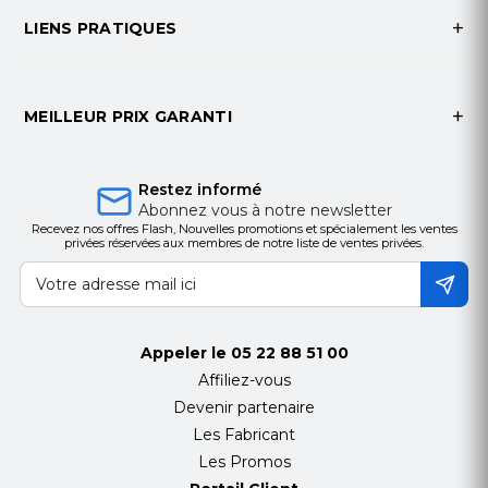
Récepteur radio intégré
LIENS PRATIQUES
Revêtement en poudre résistant aux rayons UV
Caractéristiques Techniques
MEILLEUR PRIX GARANTI
Temps d'ouverture 90° s
3,5
Couple Nm
200
Cycle de service %
80
Restez informé
Abonnez vous à notre newsletter
Central
CT10224
Recevez nos offres Flash, Nouvelles promotions et spécialement les ventes
Alimentation Vac
230
privées réservées aux membres de notre liste de ventes privées.
Fréquence de tension alternative Hz
50/60
Courant nominal A
1,3
Puissance de crête W
300
Classe d'isolation
ET
Appeler le
05 22 88 51 00
Niveau de protection IP
54
Affiliez-vous
Dimensions (D – P – L) mm
320 – 220 – 1110
Devenir partenaire
Poids (kg
42,2
Les Fabricant
Température minimale de fonctionnement °C
Les Promos
-20