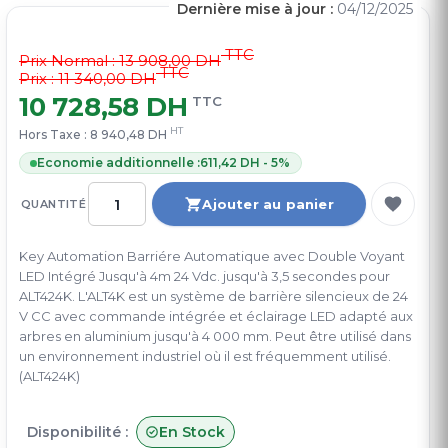
Dernière mise à jour :
04/12/2025
TTC
Prix Normal :
13 908,00 DH
TTC
Prix : 11 340,00 DH
10 728,58 DH
TTC
HT
Hors Taxe :
8 940,48 DH
Economie additionnelle :
611,42 DH - 5%
Ajouter au panier
QUANTITÉ
Key Automation Barriére Automatique avec Double Voyant
LED Intégré Jusqu'à 4m 24 Vdc. jusqu'à 3,5 secondes pour
ALT424K. L'ALT4K est un système de barrière silencieux de 24
V CC avec commande intégrée et éclairage LED adapté aux
arbres en aluminium jusqu'à 4 000 mm. Peut être utilisé dans
un environnement industriel où il est fréquemment utilisé.
(ALT424K)
Disponibilité :
En Stock